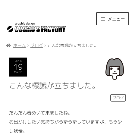
ナ
コ
メニュー
ビ
ン
ゲ
テ
about us
ー
ン
ホーム
ブログ
こんな標識が立ちました。
シ
ツ
access
ョ
へ
2014
19
contact
ン
ス
March
へ
キ
こんな標識が立ちました。
weblog
ス
ッ
ブログ
キ
プ
works
ッ
だんだん春めいて来ましたね。
プ
お出かけしたい気持ちがうずうずしていますが、もう少
information
し我慢。