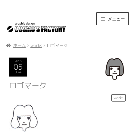
ナ
コ
メニュー
ビ
ン
ゲ
テ
about us
ー
ン
ホーム
works
ロゴマーク
シ
ツ
access
ョ
へ
2013
05
contact
ン
ス
June
へ
キ
ロゴマーク
weblog
ス
ッ
works
キ
プ
works
ッ
プ
information